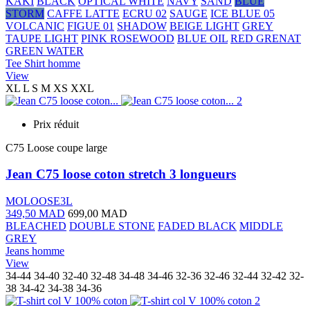
KAKI
BLACK
OPTICAL WHITE
NAVY
SAND
BLUE
STORM
CAFFE LATTE
ECRU 02
SAUGE
ICE BLUE 05
VOLCANIC
FIGUE 01
SHADOW
BEIGE LIGHT
GREY
TAUPE LIGHT
PINK ROSEWOOD
BLUE OIL
RED GRENAT
GREEN WATER
Tee Shirt homme
View
XL
L
S
M
XS
XXL
Prix réduit
C75 Loose coupe large
Jean C75 loose coton stretch 3 longueurs
MOLOOSE3L
349,50 MAD
699,00 MAD
BLEACHED
DOUBLE STONE
FADED BLACK
MIDDLE
GREY
Jeans homme
View
34-44
34-40
32-40
32-48
34-48
34-46
32-36
32-46
32-44
32-42
32-
38
34-42
34-38
34-36