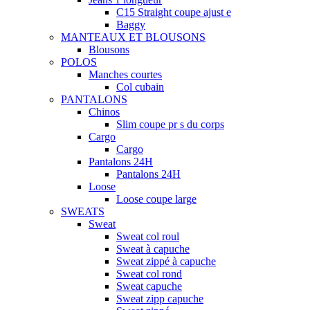
C15 Straight coupe ajust e
Baggy
MANTEAUX ET BLOUSONS
Blousons
POLOS
Manches courtes
Col cubain
PANTALONS
Chinos
Slim coupe pr s du corps
Cargo
Cargo
Pantalons 24H
Pantalons 24H
Loose
Loose coupe large
SWEATS
Sweat
Sweat col roul
Sweat à capuche
Sweat zippé à capuche
Sweat col rond
Sweat capuche
Sweat zipp capuche