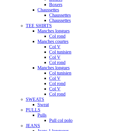
Boxers
Chaussettes
Chaussettes
Chaussettes
TEE SHIRTS
Manches longues
Col rond
Manches courtes
Col V
Col tunisien
Col V
Col rond
Manches longues
Col tunisien
Col V
Col rond
Col V
Col rond
SWEATS
Sweat
PULLS
Pulls
Pull col polo
JEANS
Jeans 1 longueur