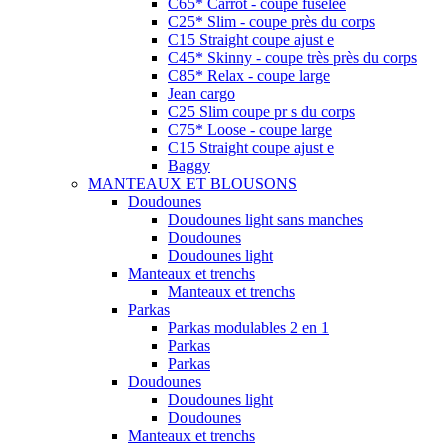
C65* Carrot - coupe fuselée
C25* Slim - coupe près du corps
C15 Straight coupe ajust e
C45* Skinny - coupe très près du corps
C85* Relax - coupe large
Jean cargo
C25 Slim coupe pr s du corps
C75* Loose - coupe large
C15 Straight coupe ajust e
Baggy
MANTEAUX ET BLOUSONS
Doudounes
Doudounes light sans manches
Doudounes
Doudounes light
Manteaux et trenchs
Manteaux et trenchs
Parkas
Parkas modulables 2 en 1
Parkas
Parkas
Doudounes
Doudounes light
Doudounes
Manteaux et trenchs