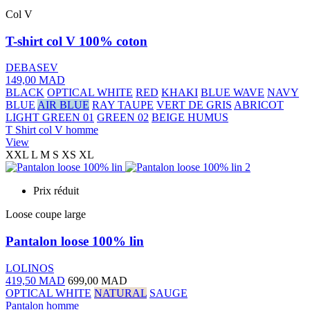
Col V
T-shirt col V 100% coton
DEBASEV
149,00 MAD
BLACK
OPTICAL WHITE
RED
KHAKI
BLUE WAVE
NAVY
BLUE
AIR BLUE
RAY TAUPE
VERT DE GRIS
ABRICOT
LIGHT GREEN 01
GREEN 02
BEIGE HUMUS
T Shirt col V homme
View
XXL
L
M
S
XS
XL
Prix réduit
Loose coupe large
Pantalon loose 100% lin
LOLINOS
419,50 MAD
699,00 MAD
OPTICAL WHITE
NATURAL
SAUGE
Pantalon homme