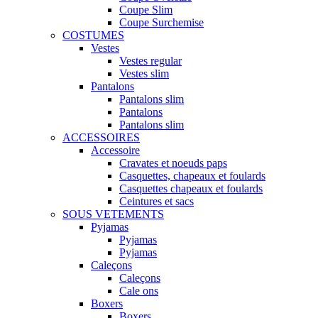
Coupe Slim
Coupe Surchemise
COSTUMES
Vestes
Vestes regular
Vestes slim
Pantalons
Pantalons slim
Pantalons
Pantalons slim
ACCESSOIRES
Accessoire
Cravates et noeuds paps
Casquettes, chapeaux et foulards
Casquettes chapeaux et foulards
Ceintures et sacs
SOUS VETEMENTS
Pyjamas
Pyjamas
Pyjamas
Caleçons
Caleçons
Cale ons
Boxers
Boxers