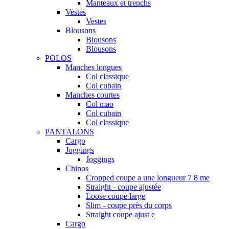
Manteaux et trenchs
Vestes
Vestes
Blousons
Blousons
Blousons
POLOS
Manches longues
Col classique
Col cubain
Manches courtes
Col mao
Col cubain
Col classique
PANTALONS
Cargo
Joggings
Joggings
Chinos
Cropped coupe a une longueur 7 8 me
Straight - coupe ajustée
Loose coupe large
Slim - coupe près du corps
Straight coupe ajust e
Cargo