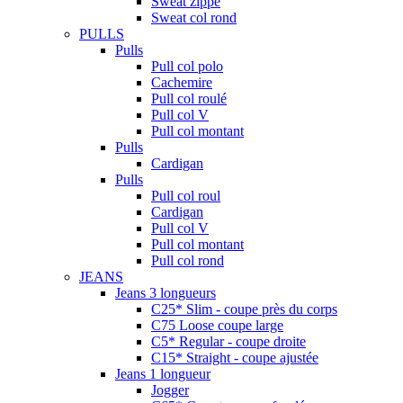
Sweat zippé
Sweat col rond
PULLS
Pulls
Pull col polo
Cachemire
Pull col roulé
Pull col V
Pull col montant
Pulls
Cardigan
Pulls
Pull col roul
Cardigan
Pull col V
Pull col montant
Pull col rond
JEANS
Jeans 3 longueurs
C25* Slim - coupe près du corps
C75 Loose coupe large
C5* Regular - coupe droite
C15* Straight - coupe ajustée
Jeans 1 longueur
Jogger