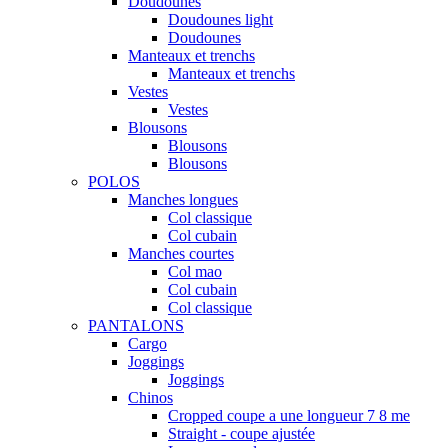
Doudounes
Doudounes light
Doudounes
Manteaux et trenchs
Manteaux et trenchs
Vestes
Vestes
Blousons
Blousons
Blousons
POLOS
Manches longues
Col classique
Col cubain
Manches courtes
Col mao
Col cubain
Col classique
PANTALONS
Cargo
Joggings
Joggings
Chinos
Cropped coupe a une longueur 7 8 me
Straight - coupe ajustée