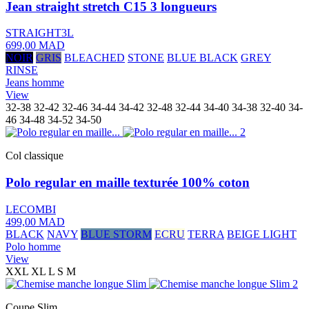
Jean straight stretch C15 3 longueurs
STRAIGHT3L
699,00 MAD
NOIR
GRIS
BLEACHED
STONE
BLUE BLACK
GREY
RINSE
Jeans homme
View
32-38
32-42
32-46
34-44
34-42
32-48
32-44
34-40
34-38
32-40
34-
46
34-48
34-52
34-50
Col classique
Polo regular en maille texturée 100% coton
LECOMBI
499,00 MAD
BLACK
NAVY
BLUE STORM
ECRU
TERRA
BEIGE LIGHT
Polo homme
View
XXL
XL
L
S
M
Coupe Slim