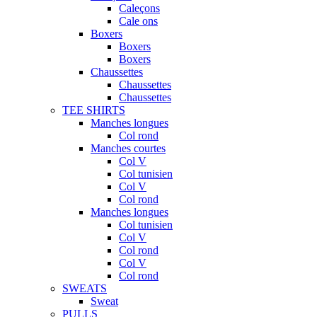
Caleçons
Cale ons
Boxers
Boxers
Boxers
Chaussettes
Chaussettes
Chaussettes
TEE SHIRTS
Manches longues
Col rond
Manches courtes
Col V
Col tunisien
Col V
Col rond
Manches longues
Col tunisien
Col V
Col rond
Col V
Col rond
SWEATS
Sweat
PULLS