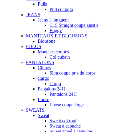
Pulls
Pull col polo
JEANS
Jeans 1 longueur
C15 Straight coupe ajust e
Baggy
MANTEAUX ET BLOUSONS
Blousons
POLOS
Manches courtes
Col cubain
PANTALONS
Chinos
Slim coupe pr s du corps
Cargo
Cargo
Pantalons 24H
Pantalons 24H
Loose
Loose coupe large
SWEATS
Sweat
Sweat col roul
Sweat à capuche
Sweat zippé à capuche