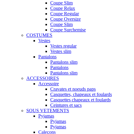
Coupe Slim
Coupe Relax
Coupe Regular
Coupe Oversize
Coupe Slim
Coupe Surchemise
COSTUMES
Vestes
Vestes regular
Vestes slim
Pantalons
Pantalons slim
Pantalons
Pantalons slim
ACCESSOIRES
Accessoire
Cravates et noeuds paps
Casquettes, chapeaux et foulards
Casquettes chapeaux et foulards
Ceintures et sacs
SOUS VETEMENTS
Pyjamas
Pyjamas
Pyjamas
Caleçons