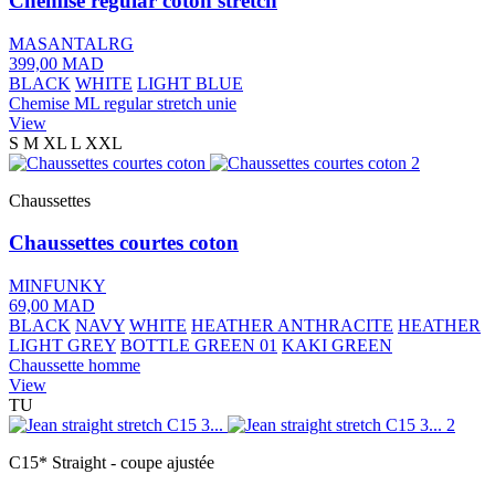
Chemise regular coton stretch
MASANTALRG
399,00 MAD
BLACK
WHITE
LIGHT BLUE
Chemise ML regular stretch unie
View
S
M
XL
L
XXL
Chaussettes
Chaussettes courtes coton
MINFUNKY
69,00 MAD
BLACK
NAVY
WHITE
HEATHER ANTHRACITE
HEATHER
LIGHT GREY
BOTTLE GREEN 01
KAKI GREEN
Chaussette homme
View
TU
C15* Straight - coupe ajustée