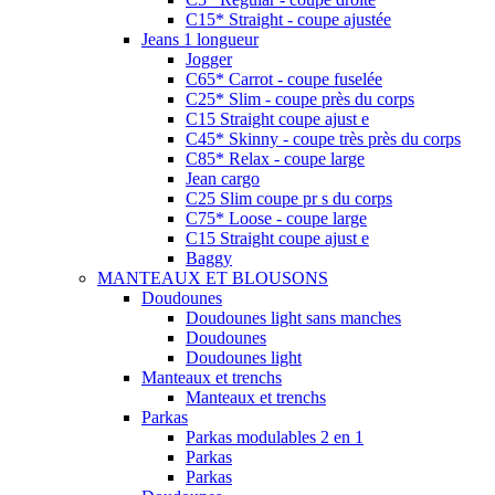
C15* Straight - coupe ajustée
Jeans 1 longueur
Jogger
C65* Carrot - coupe fuselée
C25* Slim - coupe près du corps
C15 Straight coupe ajust e
C45* Skinny - coupe très près du corps
C85* Relax - coupe large
Jean cargo
C25 Slim coupe pr s du corps
C75* Loose - coupe large
C15 Straight coupe ajust e
Baggy
MANTEAUX ET BLOUSONS
Doudounes
Doudounes light sans manches
Doudounes
Doudounes light
Manteaux et trenchs
Manteaux et trenchs
Parkas
Parkas modulables 2 en 1
Parkas
Parkas