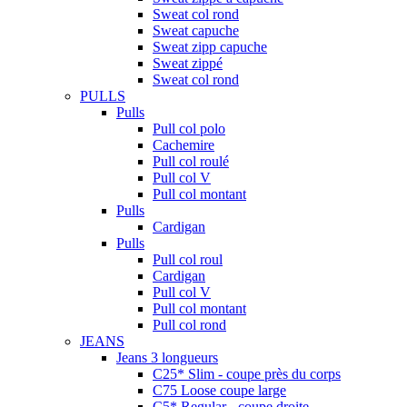
Sweat col rond
Sweat capuche
Sweat zipp capuche
Sweat zippé
Sweat col rond
PULLS
Pulls
Pull col polo
Cachemire
Pull col roulé
Pull col V
Pull col montant
Pulls
Cardigan
Pulls
Pull col roul
Cardigan
Pull col V
Pull col montant
Pull col rond
JEANS
Jeans 3 longueurs
C25* Slim - coupe près du corps
C75 Loose coupe large
C5* Regular - coupe droite