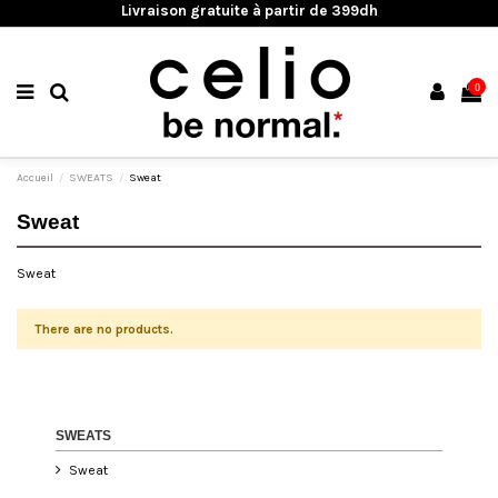
Livraison gratuite à partir de 399dh
0
Accueil
SWEATS
Sweat
Sweat
Sweat
There are no products.
SWEATS
Sweat