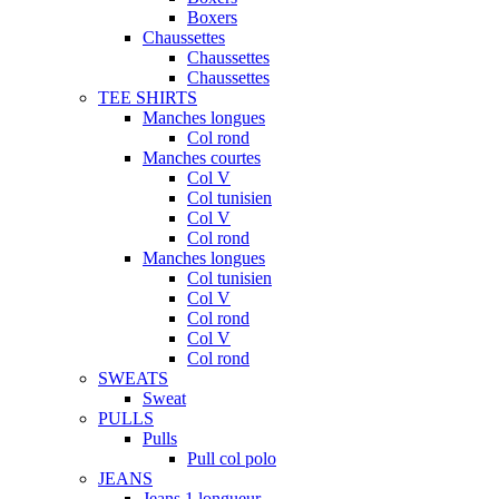
Boxers
Chaussettes
Chaussettes
Chaussettes
TEE SHIRTS
Manches longues
Col rond
Manches courtes
Col V
Col tunisien
Col V
Col rond
Manches longues
Col tunisien
Col V
Col rond
Col V
Col rond
SWEATS
Sweat
PULLS
Pulls
Pull col polo
JEANS
Jeans 1 longueur