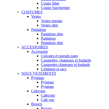
Coupe Slim
Coupe Surchemise
COSTUMES
Vestes
Vestes regular
Vestes slim
Pantalons
Pantalons slim
Pantalons
Pantalons slim
ACCESSOIRES
Accessoire
Cravates et noeuds paps
Casquettes, chapeaux et foulards
Casquettes chapeaux et foulards
Ceintures et sacs
SOUS VETEMENTS
Pyjamas
Pyjamas
Pyjamas
Caleçons
Caleçons
Cale ons
Boxers
Boxers