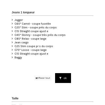
Jeans 1 longueur
Jogger
C65* Carrot - coupe fuselée
C25* Slim - coupe près du corps
C15 Straight coupe ajust e
C45* Skinny - coupe très près du corps
C85* Relax - coupe large
Jean cargo
C25 Slim coupe pr s du corps
C75* Loose - coupe large
C15 Straight coupe ajust e
Baggy
ok
Effacer tout
Taille