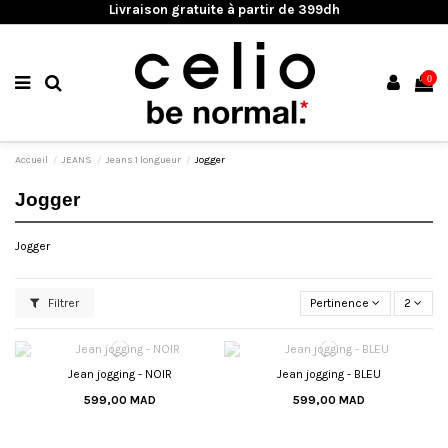
Livraison gratuite à partir de 399dh
0
Accueil
JEANS
Jeans 1 longueur
Jogger
Jogger
Jogger
Filtrer
Pertinence
2
Jean jogging - NOIR
Jean jogging - BLEU
599,00 MAD
599,00 MAD