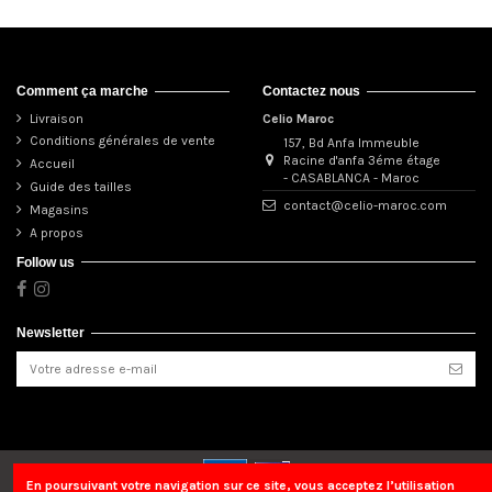
Comment ça marche
Contactez nous
Livraison
Celio Maroc
Conditions générales de vente
157, Bd Anfa Immeuble
Racine d'anfa 3éme étage
Accueil
- CASABLANCA - Maroc
Guide des tailles
contact@celio-maroc.com
Magasins
A propos
Follow us
Newsletter
En poursuivant votre navigation sur ce site, vous acceptez l’utilisation