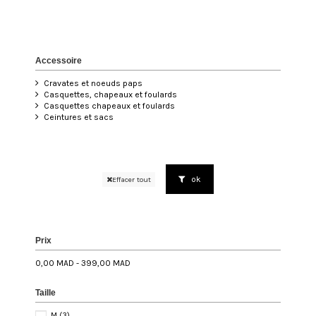
Accessoire
Cravates et noeuds paps
Casquettes, chapeaux et foulards
Casquettes chapeaux et foulards
Ceintures et sacs
ok
Effacer tout
Prix
0,00 MAD - 399,00 MAD
Taille
M
(3)