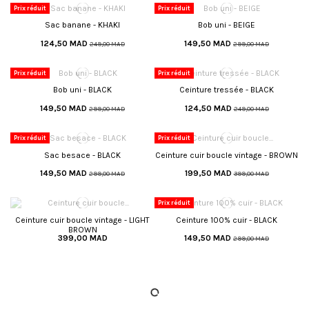
Prix réduit
Prix réduit
Sac banane - KHAKI
Bob uni - BEIGE
124,50 MAD
149,50 MAD
249,00 MAD
299,00 MAD
Prix réduit
Prix réduit
Bob uni - BLACK
Ceinture tressée - BLACK
149,50 MAD
124,50 MAD
299,00 MAD
249,00 MAD
Prix réduit
Prix réduit
Sac besace - BLACK
Ceinture cuir boucle vintage - BROWN
149,50 MAD
199,50 MAD
299,00 MAD
399,00 MAD
Prix réduit
Ceinture cuir boucle vintage - LIGHT
Ceinture 100% cuir - BLACK
BROWN
399,00 MAD
149,50 MAD
299,00 MAD