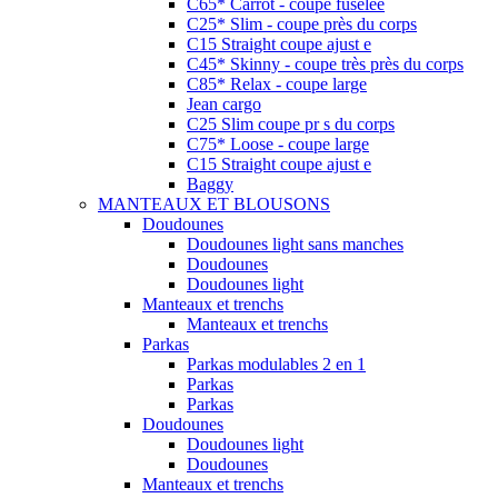
C65* Carrot - coupe fuselée
C25* Slim - coupe près du corps
C15 Straight coupe ajust e
C45* Skinny - coupe très près du corps
C85* Relax - coupe large
Jean cargo
C25 Slim coupe pr s du corps
C75* Loose - coupe large
C15 Straight coupe ajust e
Baggy
MANTEAUX ET BLOUSONS
Doudounes
Doudounes light sans manches
Doudounes
Doudounes light
Manteaux et trenchs
Manteaux et trenchs
Parkas
Parkas modulables 2 en 1
Parkas
Parkas
Doudounes
Doudounes light
Doudounes
Manteaux et trenchs