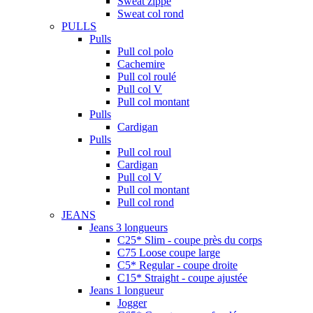
Sweat zippé
Sweat col rond
PULLS
Pulls
Pull col polo
Cachemire
Pull col roulé
Pull col V
Pull col montant
Pulls
Cardigan
Pulls
Pull col roul
Cardigan
Pull col V
Pull col montant
Pull col rond
JEANS
Jeans 3 longueurs
C25* Slim - coupe près du corps
C75 Loose coupe large
C5* Regular - coupe droite
C15* Straight - coupe ajustée
Jeans 1 longueur
Jogger