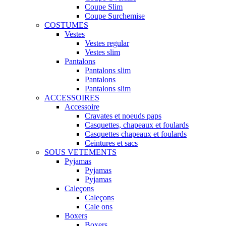
Coupe Slim
Coupe Surchemise
COSTUMES
Vestes
Vestes regular
Vestes slim
Pantalons
Pantalons slim
Pantalons
Pantalons slim
ACCESSOIRES
Accessoire
Cravates et noeuds paps
Casquettes, chapeaux et foulards
Casquettes chapeaux et foulards
Ceintures et sacs
SOUS VETEMENTS
Pyjamas
Pyjamas
Pyjamas
Caleçons
Caleçons
Cale ons
Boxers
Boxers