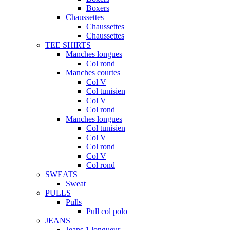
Boxers
Chaussettes
Chaussettes
Chaussettes
TEE SHIRTS
Manches longues
Col rond
Manches courtes
Col V
Col tunisien
Col V
Col rond
Manches longues
Col tunisien
Col V
Col rond
Col V
Col rond
SWEATS
Sweat
PULLS
Pulls
Pull col polo
JEANS
Jeans 1 longueur