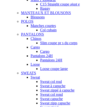
C15 Straight coupe ajust e
Baggy
MANTEAUX ET BLOUSONS
Blousons
POLOS
Manches courtes
Col cubain
PANTALONS
Chinos
Slim coupe pr s du corps
Cargo
Cargo
Pantalons 24H
Pantalons 24H
Loose
Loose coupe large
SWEATS
Sweat
Sweat col roul
Sweat à capuche
Sweat zippé à capuche
Sweat col rond
Sweat capuche
Sweat zipp capuche