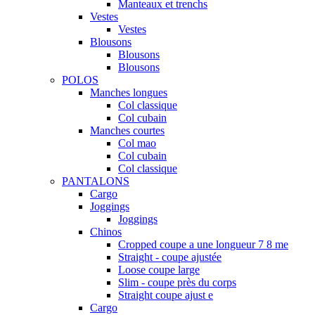
Manteaux et trenchs
Vestes
Vestes
Blousons
Blousons
Blousons
POLOS
Manches longues
Col classique
Col cubain
Manches courtes
Col mao
Col cubain
Col classique
PANTALONS
Cargo
Joggings
Joggings
Chinos
Cropped coupe a une longueur 7 8 me
Straight - coupe ajustée
Loose coupe large
Slim - coupe près du corps
Straight coupe ajust e
Cargo