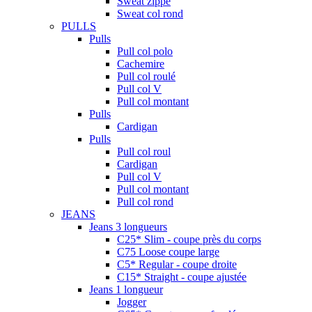
Sweat zippé
Sweat col rond
PULLS
Pulls
Pull col polo
Cachemire
Pull col roulé
Pull col V
Pull col montant
Pulls
Cardigan
Pulls
Pull col roul
Cardigan
Pull col V
Pull col montant
Pull col rond
JEANS
Jeans 3 longueurs
C25* Slim - coupe près du corps
C75 Loose coupe large
C5* Regular - coupe droite
C15* Straight - coupe ajustée
Jeans 1 longueur
Jogger