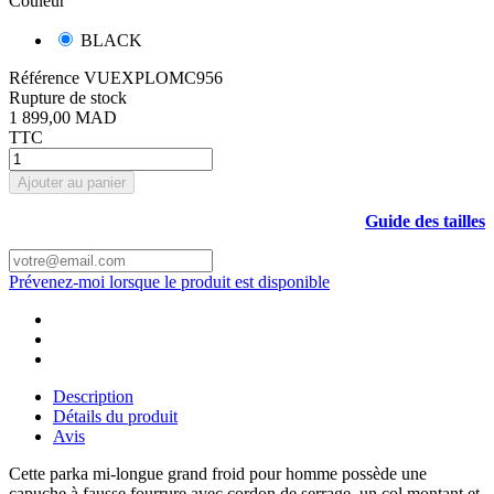
Couleur
BLACK
Référence
VUEXPLOMC956
Rupture de stock
1 899,00 MAD
TTC
Ajouter au panier
Guide des tailles
Prévenez-moi lorsque le produit est disponible
Description
Détails du produit
Avis
Cette parka mi-longue grand froid pour homme possède une
capuche à fausse fourrure avec cordon de serrage, un col montant et