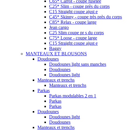
C65* Carrot - coupe fuselée
C25* Slim - coupe près du corps
C15 Straight coupe ajust e
C45* Skinny - coupe très près du corps
C85* Relax - coupe large
Jean cargo
C25 Slim coupe pr s du corps
C75* Loose - coupe large
C15 Straight coupe ajust e
Baggy
MANTEAUX ET BLOUSONS
Doudounes
Doudounes light sans manches
Doudounes
Doudounes light
Manteaux et trenchs
Manteaux et trenchs
Parkas
Parkas modulables 2 en 1
Parkas
Parkas
Doudounes
Doudounes light
Doudounes
Manteaux et trenchs