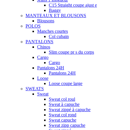
C15 Straight coupe ajust e
Baggy
MANTEAUX ET BLOUSONS
Blousons
POLOS
Manches courtes
Col cubain
PANTALONS
Chinos
Slim coupe pr s du corps
Cargo
Cargo
Pantalons 24H
Pantalons 24H
Loose
Loose coupe large
SWEATS
Sweat
Sweat col roul
Sweat à capuche
Sweat zippé à capuche
Sweat col rond
Sweat capuche
Sweat zipp capuche