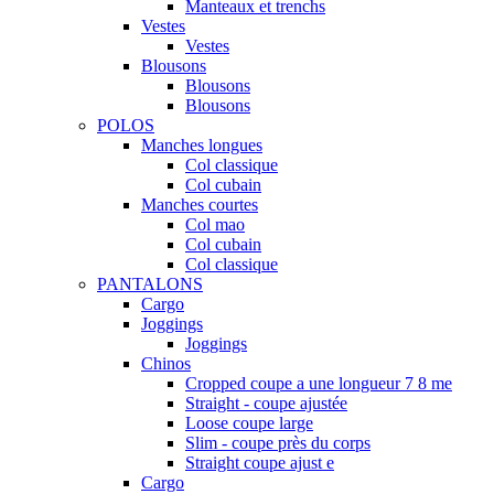
Manteaux et trenchs
Vestes
Vestes
Blousons
Blousons
Blousons
POLOS
Manches longues
Col classique
Col cubain
Manches courtes
Col mao
Col cubain
Col classique
PANTALONS
Cargo
Joggings
Joggings
Chinos
Cropped coupe a une longueur 7 8 me
Straight - coupe ajustée
Loose coupe large
Slim - coupe près du corps
Straight coupe ajust e
Cargo