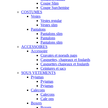
Coupe Slim
Coupe Surchemise
COSTUMES
Vestes
Vestes regular
Vestes slim
Pantalons
Pantalons slim
Pantalons
Pantalons slim
ACCESSOIRES
Accessoire
Cravates et noeuds paps
Casquettes, chapeaux et foulards
Casquettes chapeaux et foulards
Ceintures et sacs
SOUS VETEMENTS
Pyjamas
Pyjamas
Pyjamas
Caleçons
Caleçons
Cale ons
Boxers
Boxers