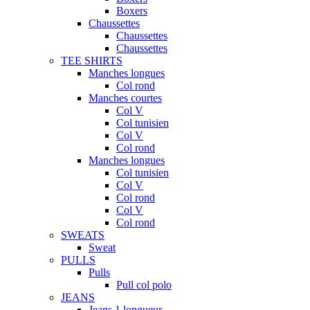
Boxers
Chaussettes
Chaussettes
Chaussettes
TEE SHIRTS
Manches longues
Col rond
Manches courtes
Col V
Col tunisien
Col V
Col rond
Manches longues
Col tunisien
Col V
Col rond
Col V
Col rond
SWEATS
Sweat
PULLS
Pulls
Pull col polo
JEANS
Jeans 1 longueur