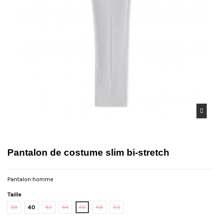
Pantalon de costume slim bi-stretch
Pantalon homme
Taille
38
40
42
44
46
48
50