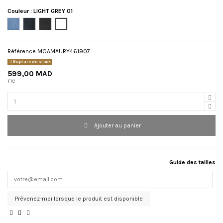
Couleur
:
LIGHT GREY 01
BLEU
MARINE
BLACK
LIGHT GREY 01
Référence
MOAMAURY461907
Rupture de stock
599,00 MAD
TTC
Ajouter au panier
Guide des tailles
Prévenez-moi lorsque le produit est disponible