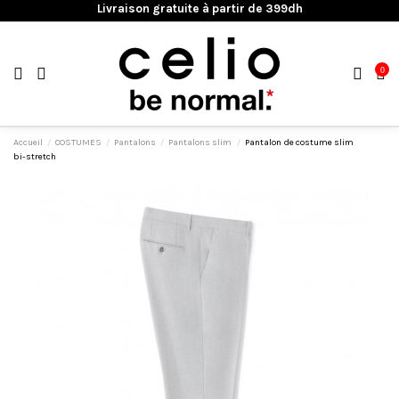
Livraison gratuite à partir de 399dh
0
Accueil
COSTUMES
Pantalons
Pantalons slim
Pantalon de costume slim
bi-stretch