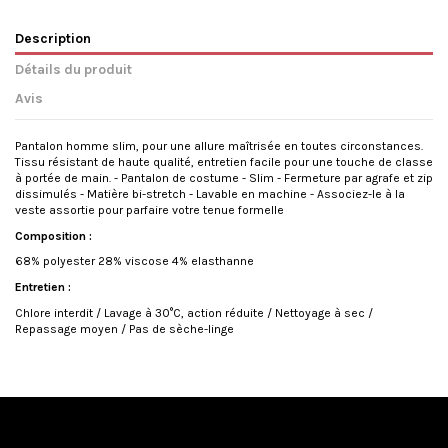
Description
Détails du produit
Avis
Pantalon homme slim, pour une allure maîtrisée en toutes circonstances.
Tissu résistant de haute qualité, entretien facile pour une touche de classe
à portée de main. - Pantalon de costume - Slim - Fermeture par agrafe et zip
dissimulés - Matière bi-stretch - Lavable en machine - Associez-le à la
veste assortie pour parfaire votre tenue formelle
Composition :
68% polyester 28% viscose 4% elasthanne
Entretien :
Chlore interdit / Lavage à 30°C, action réduite / Nettoyage à sec /
Repassage moyen / Pas de sèche-linge
État
No reviews
Nouveau produit