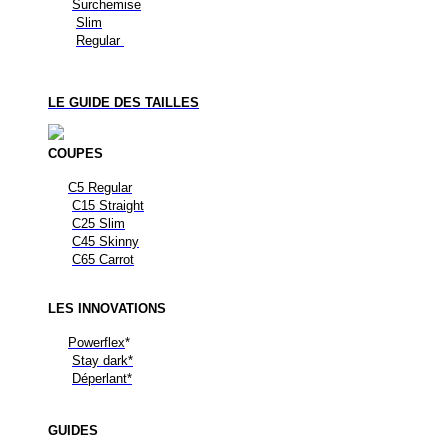
Surchemise
Slim
Regular
LE GUIDE DES TAILLES
COUPES
C5 Regular
C15 Straight
C25 Slim
C45 Skinny
C65 Carrot
LES
INNOVATIONS
Powerflex
*
Stay dark*
Déperlant*
GUIDES