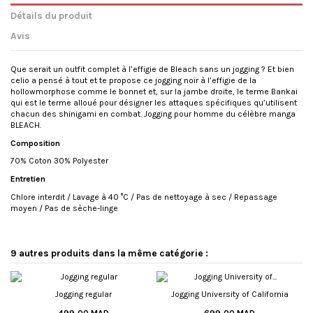
Détails du produit
Avis
Que serait un outfit complet à l’effigie de Bleach sans un jogging ? Et bien
celio a pensé à tout et te propose ce jogging noir à l’effigie de la
hollowmorphose comme le bonnet et, sur la jambe droite, le terme Bankai
qui est le terme alloué pour désigner les attaques spécifiques qu’utilisent
chacun des shinigami en combat. Jogging pour homme du célèbre manga
BLEACH.
Composition
70% Coton 30% Polyester
Entretien
Chlore interdit / Lavage à 40 °C / Pas de nettoyage à sec / Repassage
moyen / Pas de sèche-linge
État
No reviews
Nouveau produit
9 autres produits dans la même catégorie :
Jogging regular
Jogging University of California
499,00 MAD
699,00 MAD