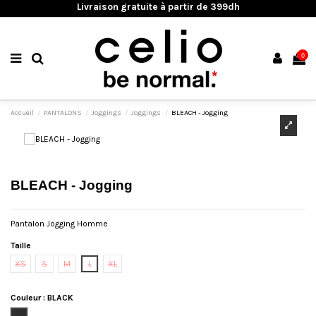
Livraison gratuite à partir de 399dh
0
Accueil
PANTALONS
Joggings
Joggings
BLEACH - Jogging
BLEACH - Jogging
Pantalon Jogging Homme
Taille
XS
S
M
L
XL
Couleur
:
BLACK
BLACK