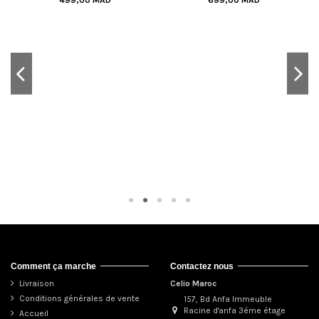
Comment ça marche
Contactez nous
Livraison
Celio Maroc
Conditions générales de vente
157, Bd Anfa Immeuble
Racine d'anfa 3éme étage
Accueil