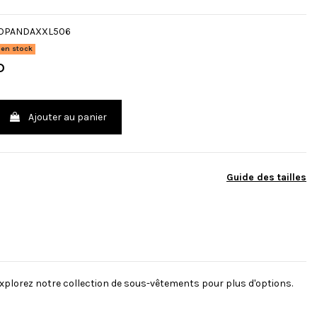
OPANDAXXL506
 en stock
D
Ajouter au panier
Guide des tailles
h Explorez notre collection de sous-vêtements pour plus d'options.