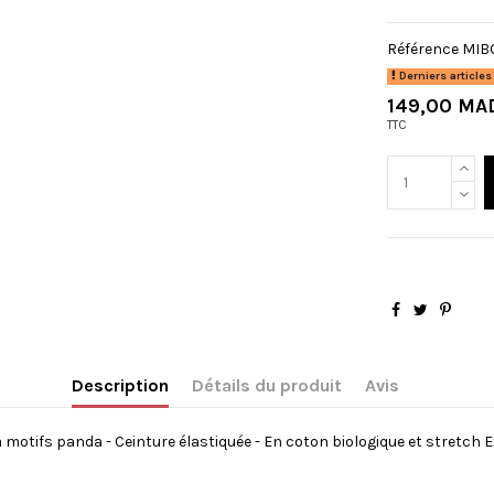
Référence
MIB
Derniers articles
149,00 MA
TTC
Description
Détails du produit
Avis
ki à motifs panda - Ceinture élastiquée - En coton biologique et stretc