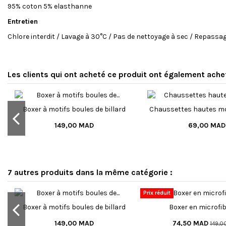
95% coton 5% elasthanne
Entretien
Chlore interdit / Lavage à 30°C / Pas de nettoyage à sec / Repassag
État
No reviews
Nouveau produit
Les clients qui ont acheté ce produit ont également achet
Boxer à motifs boules de billard
Chaussettes hautes mo
149,00 MAD
69,00 MAD
7 autres produits dans la même catégorie :
Prix réduit
Boxer à motifs boules de billard
Boxer en microfib
149,00 MAD
74,50 MAD
149,0