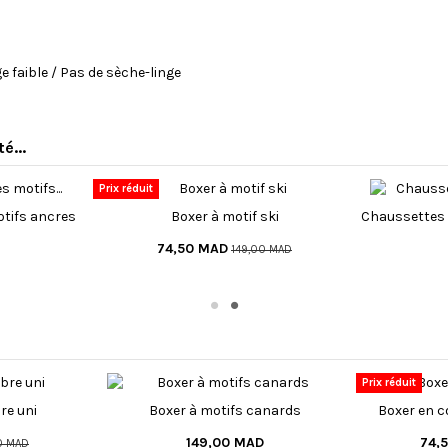
e faible / Pas de sèche-linge
é...
Prix réduit
tifs ancres
Boxer à motif ski
Chaussettes 
74,50 MAD
149,00 MAD
Prix réduit
re uni
Boxer à motifs canards
Boxer en c
149,00 MAD
74,
0 MAD