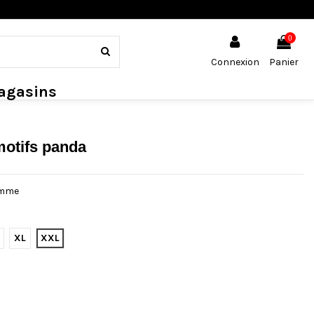
0
Connexion
Panier
agasins
motifs panda
omme
XL
XXL